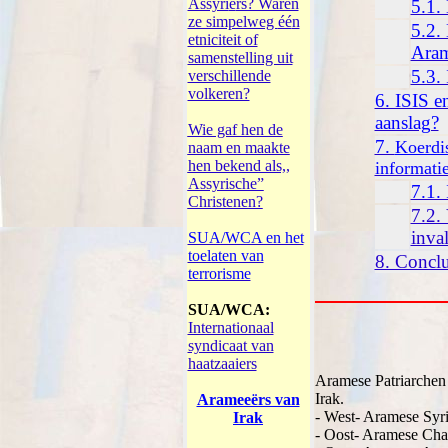
Assyri
ë
rs? Waren
5.1.
ze simpelweg
éé
n
5.2.
etniciteit of
Ara
samenstelling uit
5.3. 
verschillende
volkeren?
6. ISIS 
aanslag?
Wie gaf hen de
7.
Koerdi
naam en maakte
hen bekend als,,
informati
Assyrische”
7.1.
Christenen?
7.2.
inva
SUA/WCA en het
toelaten van
8. Conclu
terrorisme
SUA/WCA:
Internationaal
syndicaat van
haatzaaiers
Aramese Patriarchen
Irak.
Arameeërs van
- West- Aramese Syri
Irak
- Oost- Aramese Chal