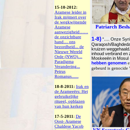
15-10-2012:
Aramese leider in
Irak mijmert over
de wegkwijnende
Patriarch Besh
Aramese
aanwezigheid……
de onzichtbare
1-8)
“…. Onze Syris
hand… ons
Qaraqosh/Baghdeda,
bezordheid... de
kruizen weggehaald. 
Nieuwe Wereld
inhoud verbrand en 
Orde (NWO)…
Moskeeën in Mosul e
Paradigma
hebben genomen
e
Verandering...
gebeurd is genocide
Petrus
Romanus......
18-8-2011:
Irak en
de Arameeërs: Het
gebruikelijke
ritueel, opblazen
van hun kerken
17-5-2011
:
De
Oost- Aramese
Chaldese Yacob