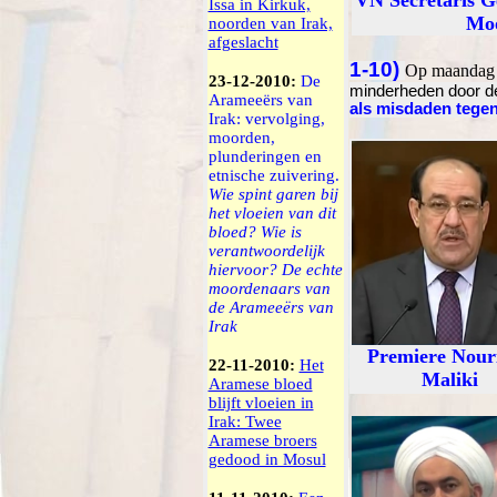
VN Secretaris G
Issa in Kirkuk,
Mo
noorden van Irak,
afgeslacht
1-10)
Op maandag 
23-12-2010:
De
minderheden door de
Arameeërs van
als misdaden tege
Irak: vervolging,
moorden,
plunderingen en
etnische zuivering.
Wie spint garen bij
het vloeien van dit
bloed? Wie is
verantwoordelijk
hiervoor? De echte
moordenaars van
de Arameeërs van
Irak
Premiere Nouri
22-11-2010:
Het
Maliki
Aramese bloed
blijft vloeien in
Irak: Twee
Aramese broers
gedood in Mosul