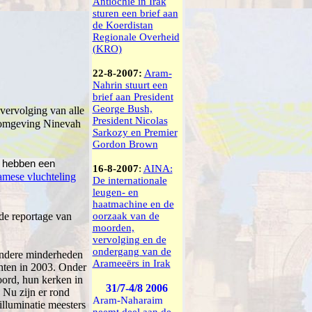
Antiochie in Irak
sturen een brief aan
de Koerdistan
Regionale Overheid
(KRO)
22-8-2007:
Aram-
Nahrin stuurt een
brief aan President
George Bush,
vervolging van alle
President Nicolas
 omgeving Ninevah
Sarkozy en Premier
Gordon Brown
n hebben een
16-8-2007
:
AINA:
amese vluchteling
De internationale
leugen- en
haatmachine en de
de reportage van
oorzaak van de
moorden,
vervolging en de
ondergang van de
andere minderheden
Arameeërs in Irak
chten in 2003. Onder
ord, hun kerken in
31/7-4/8 2006
 Nu zijn er rond
Aram-Naharaim
illuminatie meesters