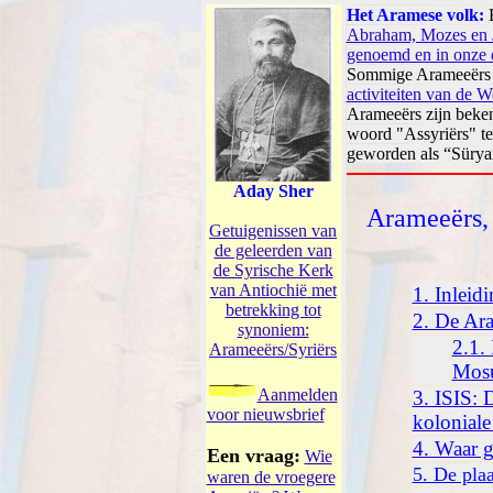
Het Aramese volk:
Abraham, Mozes en J
genoemd en in onze 
Sommige Arameeërs n
activiteiten van de 
Arameeërs zijn beken
woord "Assyriërs" te
geworden als “S
ü
rya
Aday Sher
Arameeërs, 
Getuigenissen van
de geleerden van
de Syrische Kerk
van Antiochi
ë
met
1. Inleid
betrekking tot
2. De Ar
synoniem:
2.1.
Aramee
ë
rs/Syri
ërs
Mosu
Aanmelden
3. ISIS: 
voor nieuwsbrief
koloniale
4. Waar g
Een vraag:
Wie
5. De pla
waren de vroegere