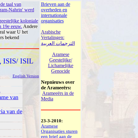
,
de taal van
Brieven aan de
ram-Nahrin' werd
overheden en
internationale
eestelijke koloniale
organisaties
en 19e eeuw.
Andere
ral waar U het
Arabische
ërs bekend
Vertalingen:
الترجمات العربية
Aramese
 ISIS/ ISIL
Geestelijke/
Lichamelijke
Genocide
English Version
Nepnieuws over
de Arameeërs:
…
Arameeërs in de
name van
Media
ria van de
23-3-2010:
Aramese
Organisaties sturen
een brief aan de