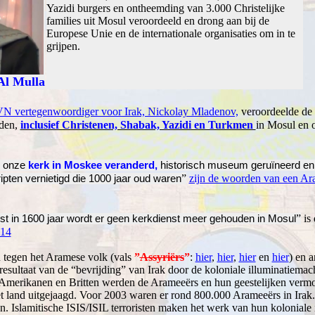
Yazidi burgers en ontheemding van 3.000 Christelijke
families uit Mosul veroordeeld en drong aan bij de
Europese Unie en de internationale organisaties om in te
grijpen.
Al Mulla
VN vertegenwoordiger voor Irak, Nickolay Mladenov,
veroordeelde de 
eden,
inclusief Christenen, Shabak, Yazidi en Turkmen
in Mosul en
n onze
kerk in Moskee veranderd,
historisch museum geruïneerd e
”
zijn de woorden van een Ar
pten vernietigd die 1000 jaar oud waren
”
is 
st in 1600 jaar wordt er geen kerkdienst meer gehouden in Mosul
014
 tegen het Aramese volk (vals
”
Assyriërs
”
:
hier
,
hier
,
hier
en
hier
) en 
e resultaat van de “bevrijding” van Irak door de koloniale illuminatiema
Amerikanen en Britten werden de Arameeërs en hun geestelijken vermo
t land uitgejaagd. Voor 2003 waren er rond 800.000 Arameeërs in Irak.
. Islamitische ISIS/ISIL terroristen maken het werk van hun koloniale 