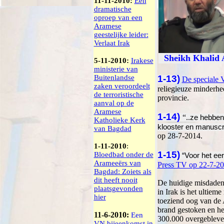
11-11-2010:
Een
dramatische
oproep van een
Aramese
geestelijke leider:
Verlaat Irak
Sheikh
Khalid 
5-11-2010:
Irakese
ministerie van
Buitenlandse
1-13)
De speciale 
zaken veroordeelt
reliegieuze minderh
de terroristische
provincie.
aanval op de
Aramese
1-14)
“..
ze hebbe
Katholieke Kerk
klooster en manuscri
van Bagdad
op 28-7-2014.
1-11-2010
:
1-15)
Bloedbad onder de
“Voor het eer
Arameeërs van
Press TV op 22-7-2
Bagdad: Zoiets als
dit heeft nooit
De huidige misdaden
plaatsgevonden
in Irak is het ultiem
hier
toeziend oog van de 
brand gestoken en he
11-6-2010:
Een
300.000 overgebleven
VN bijeenkomst in