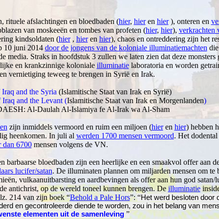
, rituele afslachtingen en bloedbaden (
hier
,
hier
en
hier
), onteren en
ve
pblazen van moskeeën en tombes van profeten (
hier
,
hier
),
verkrachten
ring kindsoldaten (
hier
,
hier
en
hier
), chaos en ontreddering zijn het re
p 10 juni 2014
door de jongens van de koloniale illuminatiemachten
die
 media. Straks in hoofdstuk 3 zullen we laten zien dat deze monsters g
ijke en krankzinnige koloniale
illuminatie
laboratoria en worden getr
en vernietiging teweeg te brengen in Syrië en Irak.
f Iraq and the
Syria
(Islamitische Staat van Irak en Syrië)
f Iraq and the
Levant (
Islamitische Staat van Irak en Morgenlanden
)
ESH: Al-Daulah Al-Islamiya fe Al-Irak wa Al-Sham
en
zijn inmiddels vermoord en ruim een miljoen (
hier
en
hier
) hebben 
lig heenkomen. In juli al
werden 1700 mensen vermoord
. Het dodental
 dan 6700
mensen volgens de VN.
n barbaarse bloedbaden zijn een heerlijke en een smaakvol offer aan d
laars lucifer/satan
. De illuminaten plannen om miljarden mensen om te 
eën, vulkaanuitbarsting en aardbevingen als offer aan hun god satan/lu
e antichrist, op de wereld toneel kunnen brengen. De
illuminatie
insid
lz. 214 van zijn boek “
Behold a Pale Hors
”:
“
Het werd besloten door d
derd en gecontroleerde diende te worden, zou in het belang van men
”
enste elementen uit de samenleving