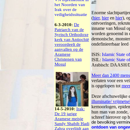
af!
het Noorden van
Irak over de
Enorme slachtpartijen
veiligheidssituatie
(
hier
,
hier
en
hier
), o
ontvoeringen, rekrute
6-3-2010:
De
inname van Mosul o
Patriarch van de
worden genoemd in de
Syrisch Orthodoxe
demonische, monsterl
kerk van Antiochië
ondefinieerbaar leed 
veroordeelt de
aanvallen op de
Aramese
ISIS:
Islamic State o
Christenen van
ISIL:
Islamic State o
Mosul
Arabisch: DAASH/DA
Meer dan 2400 mens
verlaten voor een vei
is opgelopen tot
meer
Deze afschuwelijke e
illuminatie/ vrijmetse
kernoorlogen, epidemi
14-5-2010:
Irak:
hun man van zonde, d
De 19 jarige
schreef hierover op b
Aramese meisje
de bevolking vermin
Sandy Shabib Hadi
ontdoen van ongew
Zahra overlijdt aan