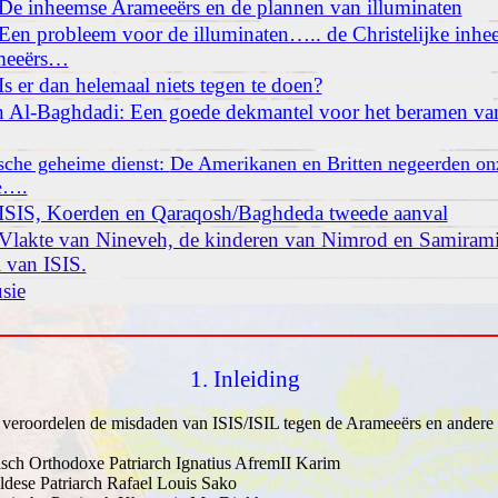
 De inheemse Arameeërs en de plannen van illuminaten
 Een probleem voor de illuminaten….. de Christelijke inhe
meeërs…
Is er dan helemaal niets tegen te doen?
en Al-Baghdadi: Een goede dekmantel voor het beramen va
sche geheime dienst:
De Amerikanen en Britten negeerden on
e….
 ISIS, Koerden en Qaraqosh/Baghdeda tweede aanval
 Vlakte van Nineveh, de kinderen van Nimrod en Samirami
l van ISIS.
sie
1. Inleiding
 veroordelen de misdaden van ISIS/ISIL tegen de Arameeërs en andere
sch Orthodoxe Patriarch Ignatius AfremII Karim
dese Patriarch Rafael Louis Sako