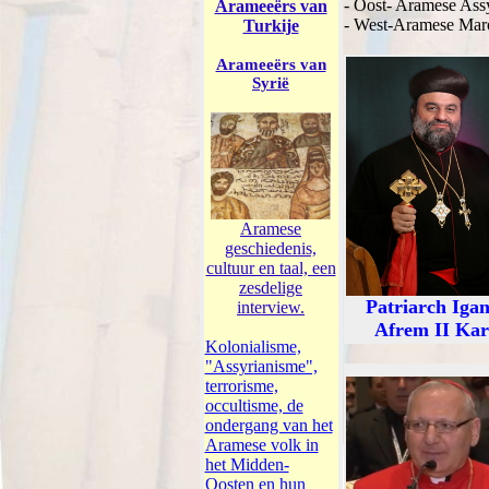
- Oost- Aramese Ass
Aramee
ë
rs van
- West-Aramese Maro
Turkije
Arameeërs van
Syrië
Aramese
geschiedenis,
cultuur en taal, een
zesdelige
Patriarch Igan
interview.
Afrem II Ka
Kolonialisme,
"Assyrianisme",
terrorisme,
occultisme, de
ondergang van het
Aramese volk in
het Midden-
Oosten en hun