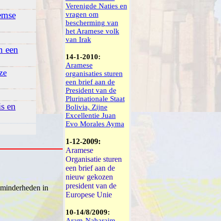
Verenigde Naties en
emse
vragen om
bescherming van
het Aramese volk
van Irak
n een
14-1-2010:
Aramese
ze
organisaties sturen
een brief aan de
President van de
Plurinationale Staat
s en
Bolivia, Zijne
Excellentie Juan
Evo Morales Ayma
1-12-2009:
Aramese
Organisatie sturen
een brief aan de
nieuw gekozen
president van de
 minderheden in
Europese Unie
10-14/8/2009:
Aram-Naharaim