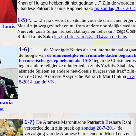
”
Zijn de woorden 
Khan of Hulagu hebben dit niet gedaan….
Chaldese Patriarch Louis Raphael Sako
op zondag 20-7-2014
1-5)
".........In Irak wordt de situatie voor de christenen erger
l Louis
Mosul zijn weggevlucht en nu from andere noordelijke steden
zegt Oost
Nineveh, zoals Sinjar, Telkef, Batnaya en Telleskuf"
Rafael Louis Sako
in zijn brief van 5-8-2014 aan de Paus
.
1-6)
"……..de Verenigde Naties als een internationaal orgaa
de hoogte van
de onmenselijke en criminele daden begaan b
terroristische groep bekend als ‘ISIS’
tegen de Christenen v
tegen andere religieuze minderheden zoals Yazidis, Shabaks,
zijn
alsmede Sjiieten en andere niet-Soenie burgers van Irak"
van de Oost- Aramese Assyrische Patriarch Mar Dinkha
in zi
8-2014 aan de VN.
nania
ha
1-7)
De Aramese Maronitische Patriarch Beshara Rahi
veroordeelde in zijn preek op
zondag 20-7-2014
de
vervolging van de Aramese Christenen in Mosul en zei: