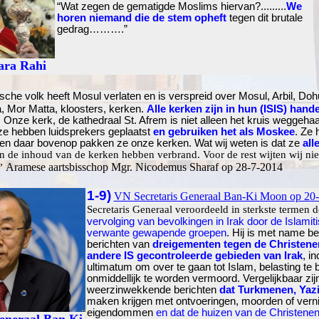
“Wat zegen de gematigde Moslims hiervan?.........
We
horen niemand die de stem opheft
tegen dit brutale
gedrag……….”
ara Rahi
che volk heeft Mosul verlaten en is verspreid over Mosul, Arbil, Doh
 Mor Matta, kloosters, kerken.
Alle kerken zijn in hun (ISIS) hand
Onze kerk, de kathedraal St. Afrem is niet alleen het kruis weggeha
ze hebben luidsprekers geplaatst
en gebruiken het als Moskee
. Ze
n daar bovenop pakken ze onze kerken. Wat wij weten is dat ze
all
n de inhoud van de kerken hebben verbrand. Voor de rest wijten wij niet
Aramese aartsbisschop Mgr. Nicodemus Sharaf op 28-7-2014
”
1-9)
VN Secretaris Generaal Ban-Ki Moon op 20
Secretaris Generaal veroordeeld in sterkste termen 
vervolging van bevolkingen in Irak door de Islamit
verwante gewapende groepen
. Hij is met name b
berichten van
dreigementen tegen de Christene
andere IS gecontroleerde gebieden van Irak
, i
ultimatum om over te gaan tot Islam, belasting te b
onmiddellijk te worden vermoord. Vergelijkbaar zij
weerzinwekkende berichten
dat Turkmenen, Yaz
maken krijgen met ontvoeringen, moorden of verni
eigendommen
en dat de huizen van de Christenen,