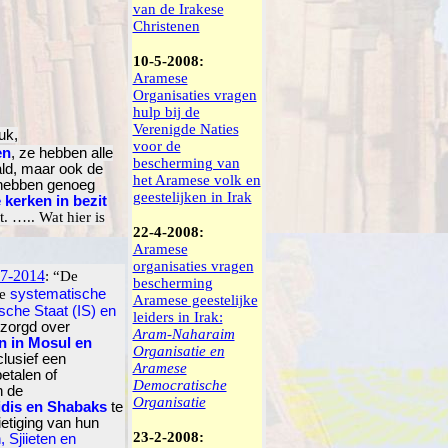
van de Irakese
Christenen
10-5-2008:
Aramese
Organisaties vragen
hulp bij de
Verenigde Naties
uk,
voor de
en
, ze hebben alle
bescherming van
ald, maar ook de
het Aramese volk en
 hebben genoeg
geestelijken in Irak
e kerken in bezit
. ….. Wat hier is
22-4-2008:
Aramese
organisaties vragen
-7-2014
:
“De
bescherming
de
systematische
Aramese geestelijke
ische Staat (IS) en
leiders in Irak:
ezorgd over
Aram-Naharaim
n in Mosul en
Organisatie en
nclusief een
Aramese
etalen of
Democratische
n de
Organisatie
idis en Shabaks
te
etiging van hun
23-2-2008:
 Sjiieten en