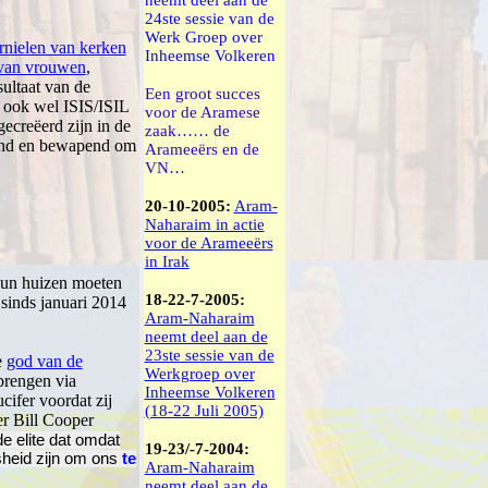
neemt deel aan de
24ste sessie van de
Werk Groep over
rnielen van kerken
Inheemse Volkeren
 van vrouwen
,
sultaat van de
Een groot succes
 ook wel ISIS/ISIL
voor de Aramese
ecreëerd zijn in de
zaak…… de
aind en bewapend om
Arameeërs en de
VN…
20-10-2005:
Aram-
Naharaim in actie
voor de Arameeërs
in Irak
hun huizen moeten
18-22-7-2005:
 sinds januari 2014
Aram-Naharaim
neemt deel aan de
23ste sessie van de
e
god van de
Werkgroep over
brengen via
Inheemse Volkeren
cifer voordat zij
(18-22 Juli 2005)
er Bill Cooper
e elite dat omdat
19-23/-7-2004:
sheid zijn om ons
te
Aram-Naharaim
neemt deel aan de