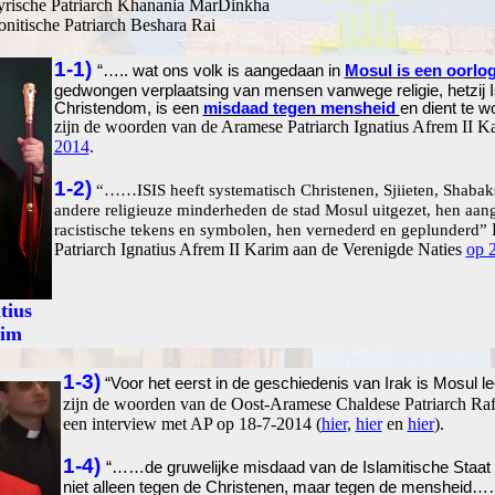
yrische Patriarch Khanania MarDinkha
nitische Patriarch Beshara Rai
1-1)
“….. wat ons volk is aangedaan in
Mosul is een oorl
gedwongen verplaatsing van mensen vanwege religie, hetzij I
Christendom, is een
misdaad tegen mensheid
en dient te w
zijn de woorden van de Aramese Patriarch Ignatius Afrem II 
2014
.
1-2)
“
……ISIS heeft systematisch Christenen, Sjiieten, Shabaks
andere religieuze minderheden de stad Mosul uitgezet, hen aa
racistische tekens en symbolen, hen vernederd en geplunderd”
Patriarch Ignatius Afrem II Karim aan de Verenigde Naties
op 
tius
rim
1-3)
“Voor het eerst in de geschiedenis van Irak is Mosul l
zijn de woorden van de Oost-Aramese Chaldese Patriarch Raf
een interview met AP op 18-7-2014 (
hier
,
hier
en
hier
).
1-4)
“……de gruwelijke misdaad van de Islamitische Staat 
niet alleen tegen de Christenen, maar tegen de mensheid…