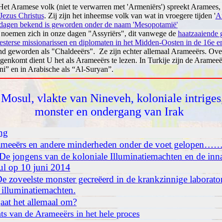
Het Aramese volk (niet te verwarren met 'Armeniërs') spreekt Aramees
ezus Christus
. Zij zijn het inheemse volk van wat in vroegere tijden '
A
dagen bekend is geworden onder de naam 'Mesopotamië'
oemen zich in onze dagen "Assyriërs", dit vanwege de
haatzaaiende g
Westerse missionarissen en diplomaten in het Midden-Oosten in de 16e 
d geworden als "Chaldeeërs". Ze zijn echter allemaal Arameeërs. Ove
genkomt dient U het als Arameeërs te lezen.
In Turkije zijn de Aramee
ni” en in Arabische als “Al-Suryan”.
Mosul, vlakte van Nineveh, koloniale intriges,
monster en ondergang van Irak
ing
ameeërs en andere minderheden onder de voet gelopen…
 De jongens van de koloniale Illuminatiemachten en de in
l op 10 juni 2014
De zoveelste monster gecreëerd in de krankzinnige laborato
 illuminatiemachten.
aat het allemaal om?
ats van de Arameeërs in het hele proces