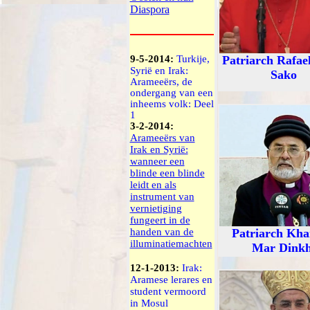
Diaspora
9-5-2014:
Turkije,
Patriarch Rafae
Syrië en Irak:
Sako
Arameeërs, de
ondergang van een
inheems volk
: Deel
1
3-2-2014:
Arameeërs van
Irak en Syrië:
wanneer een
blinde een blinde
leidt en als
instrument van
vernietiging
fungeert in de
handen van de
Patriarch Kha
illuminatiemachten
Mar Dink
12-1-2013:
Irak:
Aramese lerares en
student vermoord
in Mosul