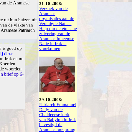
van de
Aramese
31-10-2008:
Verzoek van de
Aramese
organisaties aan de
 ze uit hun huizen uit
Verenigde Naties:
 van de vlakte van
Help om de etnische
-Aramese Patriarch
zuivering van de
Aramese Inheemse
Natie in Irak te
n is goed op
voorkomen
ij deze
an Irak en nu
 Koerden
 de woorden
jn brief op 6-
29-10-2008:
Patriarch Emmanuel
Delly van de
Chaldeeese kerk
van Babylon in Irak
bevestigd de
Aramese oorsprong