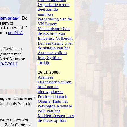
Organisatie neemt
deel aan de
jaarlijkse
ogsmisdaad
. De
vergadering van de
slam of
VN Expert
orden bestraft ”
Mechanisme Over
Karim
op 23-7-
de Rechten van
Inheemse Volkeren.
Een verklaring over
de situatie van het
, Yazidis en
Aramese volk in
ngemerkt met
Irak, Syrië en
Brief Aramese
Turkije
29-7-2014
26-11-2008:
Aramese
Organisaties sturen
brief aan de
nieuwgekozen
President Barack
eeg van Christenen”
Obama: Help het
ael Louis Sako in
vervolgde Aramese
volk van het
Midden-Oosten, met
werd uitgevoerd
de focus op Irak
…. Zelfs Genghis