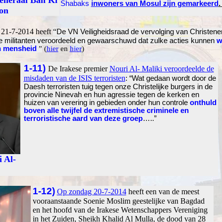
eneraal Ban Ki
Shabaks
inwoners van Mosul zijn gemarkeerd
.
on
21-7-2014 heeft
“
De VN Veiligheidsraad de vervolging van Christene
 militanten veroordeeld en gewaarschuwd dat zulke acties kunnen
w
n mensheid
”
(
hier
en
hier
)
1-11)
De Irakese premier
Nouri Al- Maliki veroordeelde de
misdaden van de ISIS terroristen
:
“Wat gedaan wordt door de
Daesh terroristen tuig tegen onze Christelijke burgers in de
provincie Ninevah en hun agressie tegen de kerken en
huizen van verering in gebieden onder hun controle
onthuld
boven alle twijfel de extremistische criminele en
terroristische aard van deze groep
…..”
 Al-
1-12)
Op zondag 20-7-2014
heeft een van de meest
vooraanstaande Soenie Moslim geestelijke van Bagdad
en het hoofd van de Irakese Wetenschappers Vereniging
in het Zuiden, Sheikh
Khalid Al Mulla,
de dood van 28