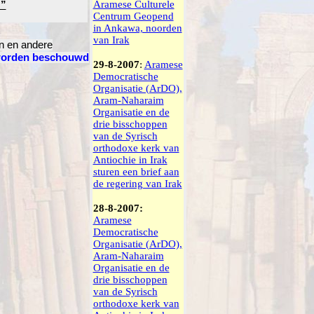
Aramese Culturele
 ”
Centrum Geopend
in Ankawa, noorden
van Irak
n en andere
orden beschouwd
29-8-2007
:
Aramese
Democratische
Organisatie (ArDO),
Aram-Naharaim
Organisatie en de
drie bisschoppen
van de Syrisch
orthodoxe kerk van
Antiochie in Irak
sturen een brief aan
de regering van Irak
28-8-2007:
Aramese
Democratische
Organisatie (ArDO),
Aram-Naharaim
Organisatie en de
drie bisschoppen
van de Syrisch
orthodoxe kerk van